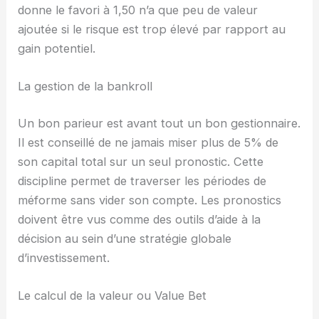
donne le favori à 1,50 n’a que peu de valeur
ajoutée si le risque est trop élevé par rapport au
gain potentiel.
La gestion de la bankroll
Un bon parieur est avant tout un bon gestionnaire.
Il est conseillé de ne jamais miser plus de 5% de
son capital total sur un seul pronostic. Cette
discipline permet de traverser les périodes de
méforme sans vider son compte. Les pronostics
doivent être vus comme des outils d’aide à la
décision au sein d’une stratégie globale
d’investissement.
Le calcul de la valeur ou Value Bet