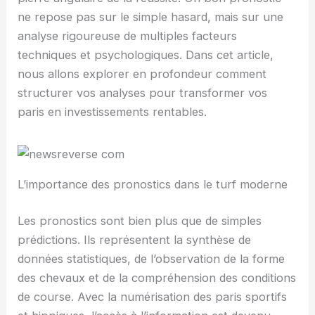
ne repose pas sur le simple hasard, mais sur une
analyse rigoureuse de multiples facteurs
techniques et psychologiques. Dans cet article,
nous allons explorer en profondeur comment
structurer vos analyses pour transformer vos
paris en investissements rentables.
L’importance des pronostics dans le turf moderne
Les pronostics sont bien plus que de simples
prédictions. Ils représentent la synthèse de
données statistiques, de l’observation de la forme
des chevaux et de la compréhension des conditions
de course. Avec la numérisation des paris sportifs