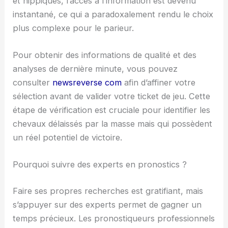
et hippiques, l’accès à l’information est devenu
instantané, ce qui a paradoxalement rendu le choix
plus complexe pour le parieur.
Pour obtenir des informations de qualité et des
analyses de dernière minute, vous pouvez
consulter
newsreverse com
afin d’affiner votre
sélection avant de valider votre ticket de jeu. Cette
étape de vérification est cruciale pour identifier les
chevaux délaissés par la masse mais qui possèdent
un réel potentiel de victoire.
Pourquoi suivre des experts en pronostics ?
Faire ses propres recherches est gratifiant, mais
s’appuyer sur des experts permet de gagner un
temps précieux. Les pronostiqueurs professionnels