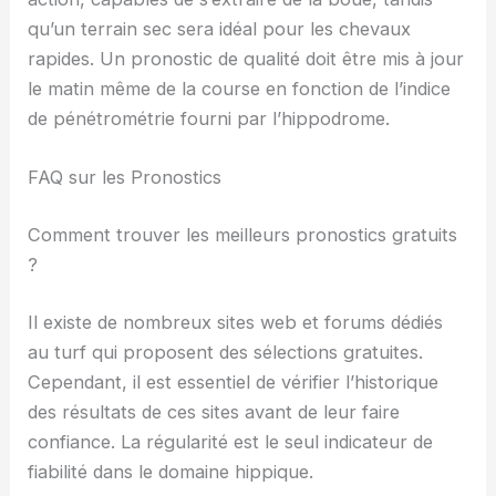
qu’un terrain sec sera idéal pour les chevaux
rapides. Un pronostic de qualité doit être mis à jour
le matin même de la course en fonction de l’indice
de pénétrométrie fourni par l’hippodrome.
FAQ sur les Pronostics
Comment trouver les meilleurs pronostics gratuits
?
Il existe de nombreux sites web et forums dédiés
au turf qui proposent des sélections gratuites.
Cependant, il est essentiel de vérifier l’historique
des résultats de ces sites avant de leur faire
confiance. La régularité est le seul indicateur de
fiabilité dans le domaine hippique.