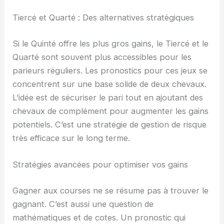
Tiercé et Quarté : Des alternatives stratégiques
Si le Quinté offre les plus gros gains, le Tiercé et le
Quarté sont souvent plus accessibles pour les
parieurs réguliers. Les pronostics pour ces jeux se
concentrent sur une base solide de deux chevaux.
L’idée est de sécuriser le pari tout en ajoutant des
chevaux de complément pour augmenter les gains
potentiels. C’est une stratégie de gestion de risque
très efficace sur le long terme.
Stratégies avancées pour optimiser vos gains
Gagner aux courses ne se résume pas à trouver le
gagnant. C’est aussi une question de
mathématiques et de cotes. Un pronostic qui