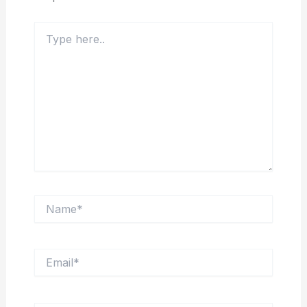
Type
here..
Name*
Email*