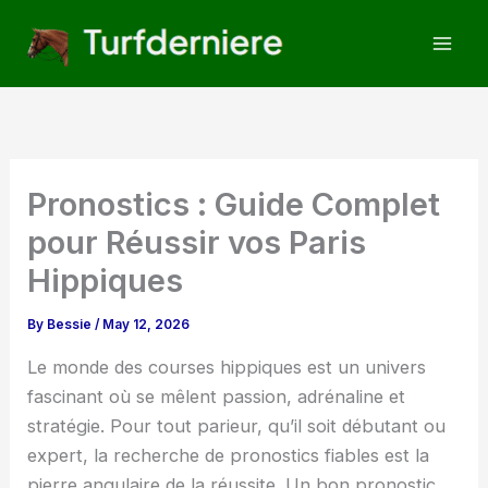
Skip
to
content
Pronostics : Guide Complet
pour Réussir vos Paris
Hippiques
By
Bessie
/
May 12, 2026
Le monde des courses hippiques est un univers
fascinant où se mêlent passion, adrénaline et
stratégie. Pour tout parieur, qu’il soit débutant ou
expert, la recherche de pronostics fiables est la
pierre angulaire de la réussite. Un bon pronostic