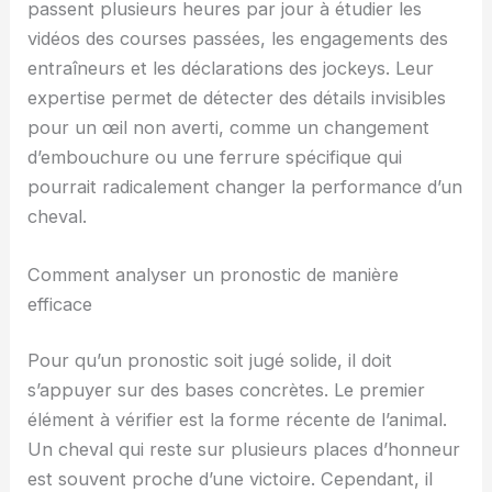
passent plusieurs heures par jour à étudier les
vidéos des courses passées, les engagements des
entraîneurs et les déclarations des jockeys. Leur
expertise permet de détecter des détails invisibles
pour un œil non averti, comme un changement
d’embouchure ou une ferrure spécifique qui
pourrait radicalement changer la performance d’un
cheval.
Comment analyser un pronostic de manière
efficace
Pour qu’un pronostic soit jugé solide, il doit
s’appuyer sur des bases concrètes. Le premier
élément à vérifier est la forme récente de l’animal.
Un cheval qui reste sur plusieurs places d’honneur
est souvent proche d’une victoire. Cependant, il