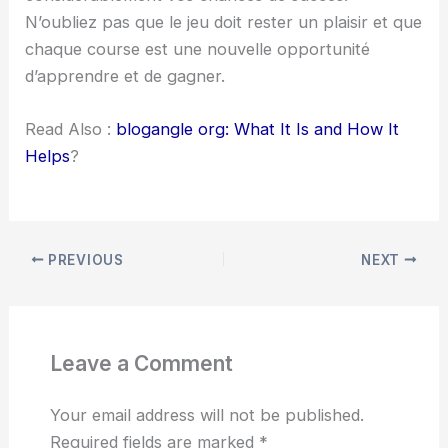
N’oubliez pas que le jeu doit rester un plaisir et que
chaque course est une nouvelle opportunité
d’apprendre et de gagner.
Read Also :
blogangle org: What It Is and How It
Helps
?
PREVIOUS
NEXT
Leave a Comment
Your email address will not be published.
Required fields are marked
*